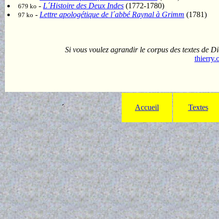
-
L´Histoire des Deux Indes
(1772-1780)
679 ko
-
Lettre apologétique de l´abbé Raynal à Grimm
(1781)
97 ko
Si vous voulez agrandir le corpus des textes de D
thierry
´
Accueil
Textes