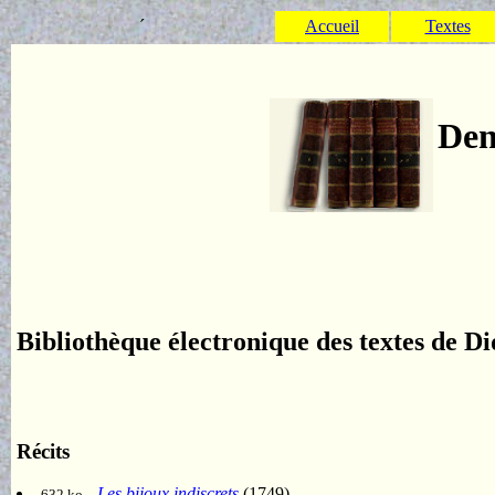
´
Accueil
Textes
Den
Bibliothèque électronique des textes de D
Récits
-
Les bijoux indiscrets
(1749)
632 ko