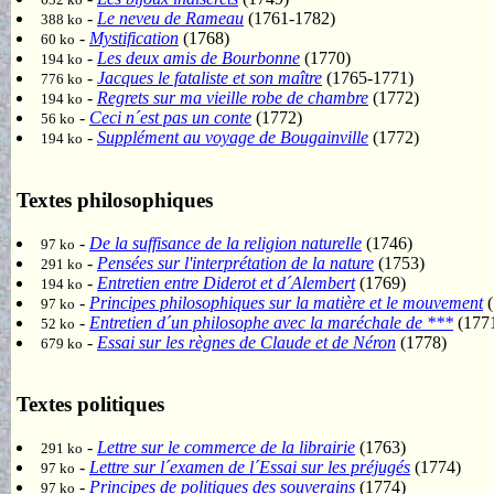
-
Le neveu de Rameau
(1761-1782)
388 ko
-
Mystification
(1768)
60 ko
-
Les deux amis de Bourbonne
(1770)
194 ko
-
Jacques le fataliste et son maître
(1765-1771)
776 ko
-
Regrets sur ma vieille robe de chambre
(1772)
194 ko
-
Ceci n´est pas un conte
(1772)
56 ko
-
Supplément au voyage de Bougainville
(1772)
194 ko
Textes philosophiques
-
De la suffisance de la religion naturelle
(1746)
97 ko
-
Pensées sur l'interprétation de la nature
(1753)
291 ko
-
Entretien entre Diderot et d´Alembert
(1769)
194 ko
-
Principes philosophiques sur la matière et le mouvement
(
97 ko
-
Entretien d´un philosophe avec la maréchale de ***
(177
52 ko
-
Essai sur les règnes de Claude et de Néron
(1778)
679 ko
Textes politiques
-
Lettre sur le commerce de la librairie
(1763)
291 ko
-
Lettre sur l´examen de l´Essai sur les préjugés
(1774)
97 ko
-
Principes de politiques des souverains
(1774)
97 ko